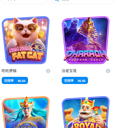
吃吃胖猫
法老宝境
回报率
回报率
96.84
96.96