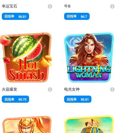
幸运宝石
牛B
回报率
回报率
96.81
96.7
火焱爆发
电光女神
回报率
回报率
96.75
96.81