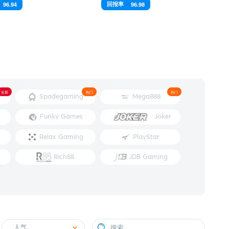
回报率
96.94
96.98
全新
热门
热门
Spadegaming
Mega888
Funky Games
Joker
Relax Gaming
PlayStar
Rich88
JDB Gaming
人气