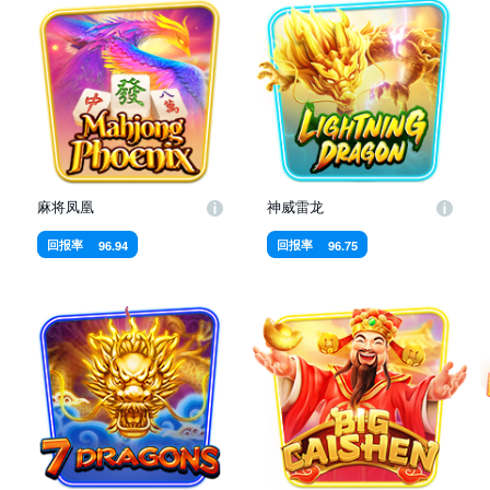
麻将凤凰
神威雷龙
回报率
回报率
96.94
96.75