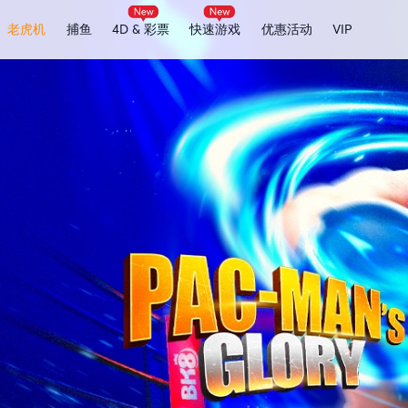
老虎机
捕鱼
4D & 彩票
快速游戏
优惠活动
VIP