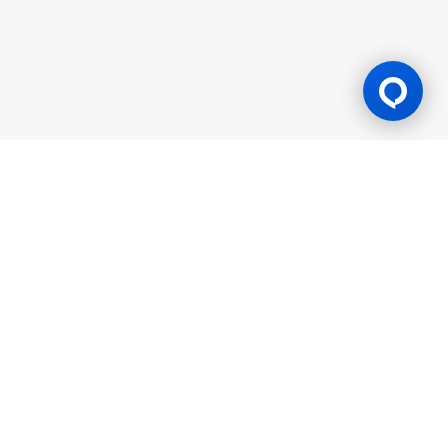
ใบอนุญาตเกม
BK8 ดำเนินการโดยบริษัท Mettlemind Tech Ltd. หมายเลขจดทะเบียน
15779 ที่อยู่จดทะเบียน: ฮัมชาโก, เมืองมูตซามูดู, เกาะอองฌวน , สหภาพคอ
โมโรส BK8ได้รับใบอนุญาตและอยู่ภายใต้การกำกับดูแลโดยรัฐบาลเกาะอองฌ
วน สหภาพคอโมโรส ภายใต้ใบอนุญาตเลขที่ ALSI-202504032-FI2 BK8
ปฏิบัติตามข้อกำหนดและกฎระเบียบทางกฎหมายอย่างเคร่งครัด และได้รับ