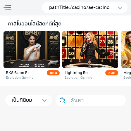
pathTitle./casino/ae-casino
คาสิโนออนไลน์สดที่ดีที่สุด
BK8 Salon Prive Baccarat
Lightning Roulette
Meg
ฮอต
ฮอต
Evolution Gaming
Evolution Gaming
Evol
เป็นที่นิยม