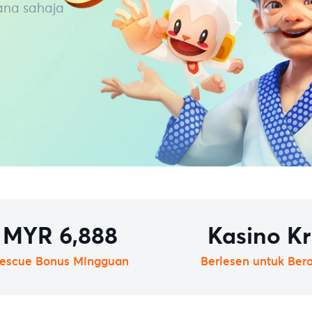
ana sahaja
MYR 6,888
Kasino Kr
escue Bonus Mingguan
Berlesen untuk Bero