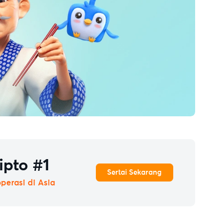
ipto #1
Sertai Sekarang
perasi di Asia