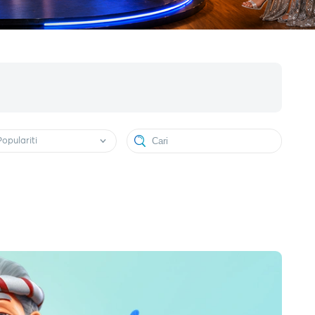
Populariti