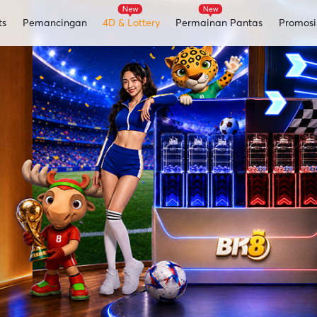
ts
Pemancingan
4D & Lottery
Permainan Pantas
Promosi